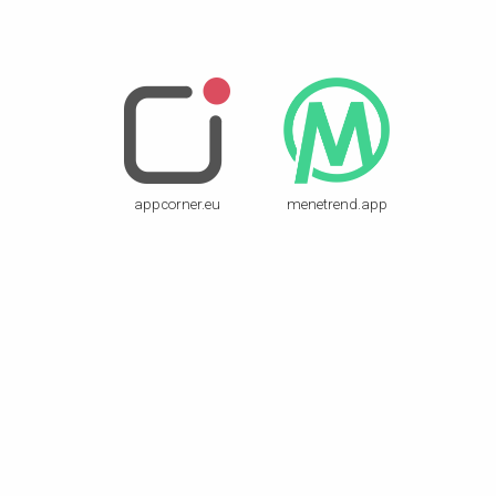
appcorner.eu
menetrend.app